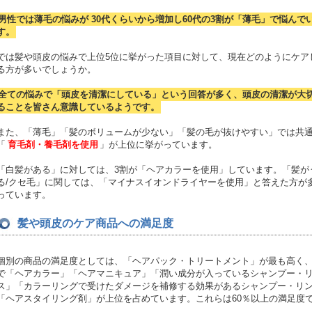
男性では薄毛の悩みが 30代くらいから増加し60代の3割が「薄毛」で悩んで
す。
では髪や頭皮の悩みで上位5位に挙がった項目に対して、現在どのようにケア
る方が多いでしょうか。
全ての悩みで「頭皮を清潔にしている」という回答が多く、頭皮の清潔が大
ることを皆さん意識しているようです。
また、「薄毛」「髪のボリュームが少ない」「髪の毛が抜けやすい」では共
「
育毛剤・養毛剤を使用
」が上位に挙がっています。
「白髪がある」に対しては、3割が「ヘアカラーを使用」しています。「髪が
る/クセ毛」に関しては、「マイナスイオンドライヤーを使用」と答えた方が
っています。
髪や頭皮のケア商品への満足度
個別の商品の満足度としては、「ヘアパック・トリートメント」が最も高く
で「ヘアカラー」「ヘアマニキュア」「潤い成分が入っているシャンプー・
ス」「カラーリングで受けたダメージを補修する効果があるシャンプー・リ
「ヘアスタイリング剤」が上位を占めています。これらは60％以上の満足度