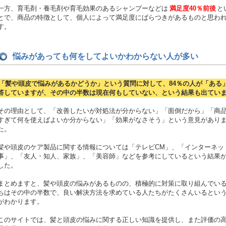
一方、育毛剤・養毛剤や育毛効果のあるシャンプーなどは
満足度40％前後
と
とで、商品の特徴として、個人によって満足度にばらつきがあるものと思わ
す。
悩みがあっても何をしてよいかわからない人が多い
「髪や頭皮で悩みがあるかどうか」という質問に対して、84％の人が「ある
答していますが、その中の半数は現在何もしていない、という結果も出てい
その理由として、「改善したいが対処法が分からない」「面倒だから」「商
すぎて何を使えばよいか分からない」「効果がなさそう」という意見があり
た。
髪や頭皮のケア製品に関する情報については「テレビCM」、「インターネッ
事」、「友人・知人、家族」、「美容師」などを参考にしているという結果
した。
まとめますと、髪や頭皮の悩みがあるものの、積極的に対策に取り組んでい
ちはその中の半数で、良い解決方法を求めている人たちがたくさんいるとい
がわかります。
このサイトでは、髪と頭皮の悩みに関する正しい知識を提供し、また評価の