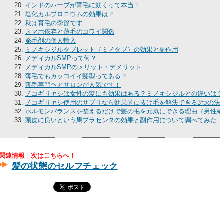
インドのハーブが育毛に効くって本当？
塩化カルプロニウムの効果は？
秋は育毛の季節です
スマホ依存と薄毛のコワイ関係
発毛剤の個人輸入
ミノキシジルタブレット（ミノタブ）の効果と副作用
メディカルSMPって何？
メディカルSMPのメリット・デメリット
薄毛でもカッコイイ髪型ってある？
薄毛専門ヘアサロンが人気です！
ノコギリヤシは女性の髪にも効果はある？ミノキシジルとの違いは
ノコギリヤシ使用のサプリなら効果的に抜け毛を解決できる3つの
ホルモンバランスを整えるだけで髪の毛を元気にできる理由（男性
頭皮に良いという馬プラセンタの効果と副作用について調べてみた
関連情報：次はこちらへ！
髪の状態のセルフチェック