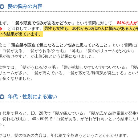
髪の悩みの内容
まず、「
髪や頭皮で悩みがあるかどうか
」という質問に対して、
84％の人
る」
と回答しています。
男性も女性も、30代から50代の人に悩みがある人が
いう結果が出ています。
次に「
現在髪や頭皮で気になること／悩みに思っていること
」という質問に
「白髪がある」「髪がうねる/クセ毛」「薄毛」「髪のボリュームが少ない」
毛が抜けやすい」が上位5位という結果になりました。
女性では、「髪がうねる/クセ毛」「髪が乾燥しやすい/パサついている」「髪
リュームが多い」「髪が痛んでいる」「髪が広がる/静電気が発生する」とい
が多くなりました。
年代・性別による違い
年代別で見ると、10、20代で「髪が痛んでいる」「髪が広がる/静電気が発生
「切れ毛/枝毛」、40～60代で「白髪がある」がそれぞれ高いという結果にな
た。
やはり、髪の悩みの内容は、年代別で全然違うということがわかります。