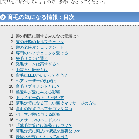
毛商品をご紹介していますので、参考になさってください。
育毛の気になる情報：目次
髪の問題に関するみんなの意識は？
髪の状態のセルフチェック
髪の危険度チェックシート
専門のヘアチェックを受ける
発毛サロンに通う
発毛サロンは高すぎる？
毛髪再生医療とは
育毛にLEDがいいって本当？
ヘアレーザーの効果は
育毛サプリメントとは？
整髪料が髪に与える影響
ドライヤーの正しい使い方
薄毛対策になる正しい頭皮マッサージの方法
育毛の観点でヘアサロンを選ぶ
パーマが髪に与える影響
ヘアサロンのヘッドスパ
「薄毛対策には海藻」はウソ？
薄毛対策に頭皮の保湿が重要なワケ
炭酸水が髪にいいって本当？