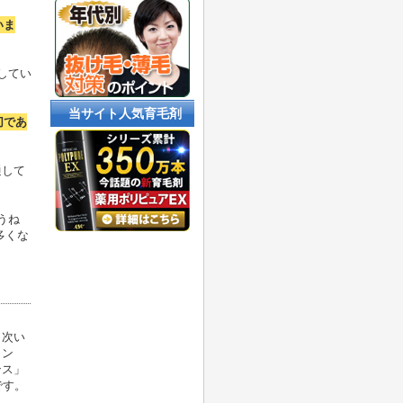
いま
してい
当サイト人気育毛剤
切であ
通して
うね
多くな
、次い
リン
ンス」
です。