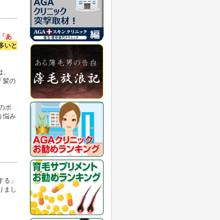
が「あ
多いと
は、
「髪の
のボ
う悩み
する」
りまし