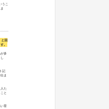
いうこ
れま
」と回
ます。
品が多
まし
ト記
が出ま
る人た
うこと
高い育