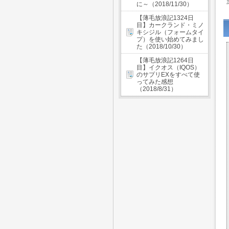
に～（2018/11/30）
【薄毛放浪記1324日
目】カークランド・ミノ
キシジル（フォームタイ
プ）を使い始めてみまし
た（2018/10/30）
【薄毛放浪記1264日
目】イクオス（IQOS）
のサプリEXをすべて使
ってみた感想
（2018/8/31）